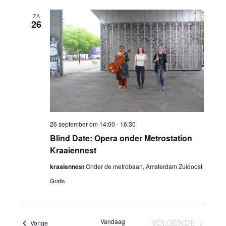
navi
datum.
navigatie
ZA
26
26 september om 14:00
-
16:30
Blind Date: Opera onder Metrostation
Kraaiennest
kraaiennest
Onder de metrobaan, Amsterdam Zuidoost
Gratis
Vandaag
VOLGENDE
Evenementen
Vorige