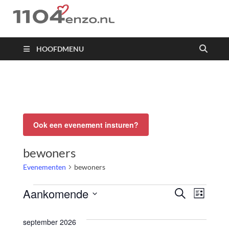
1104 en zo
HOOFDMENU
Ook een evenement insturen?
bewoners
Evenementen
bewoners
Aankomende
Evenemente
Eve
ZOEKEN
LIJST
Zoeken
Selecteer
weer
en
een
september 2026
weergeven