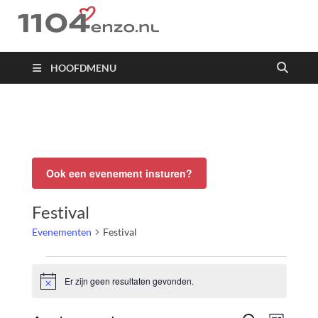
1104 en zo
HOOFDMENU
Ook een evenement insturen?
Festival
Evenementen
Festival
Er zijn geen resultaten gevonden.
Bericht