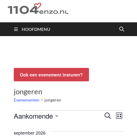
1104 en zo
HOOFDMENU
Ook een evenement insturen?
jongeren
Evenementen
jongeren
Aankomende
Evenemente
Eve
ZOEKEN
LIJST
Zoeken
Selecteer
weer
en
een
september 2026
weergeven