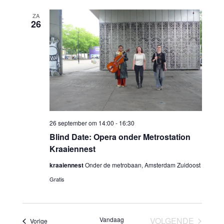
navi
datum.
navigatie
ZA
26
26 september om 14:00
-
16:30
Blind Date: Opera onder Metrostation
Kraaiennest
kraaiennest
Onder de metrobaan, Amsterdam Zuidoost
Gratis
Vandaag
VOLGENDE
Evenementen
Vorige