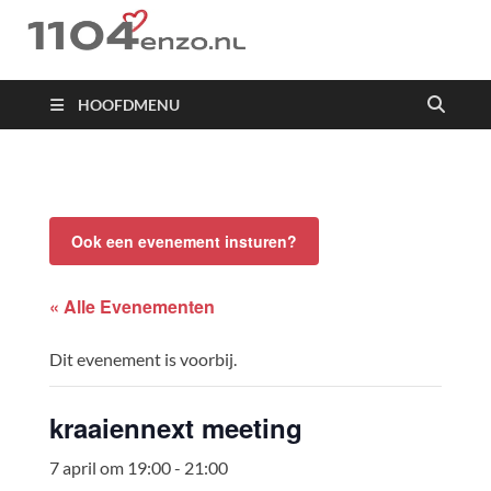
1104 en zo
HOOFDMENU
Ook een evenement insturen?
« Alle Evenementen
Dit evenement is voorbij.
kraaiennext meeting
7 april om 19:00
-
21:00