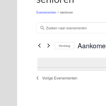
Evenementen
senioren
Evenementen
Vul
Zoeken
een
en
keyword
weergeven
in.
Aankome
Vandaag
navigatie
Zoek
Selecteer
voor
een
Evenementen
datum.
met
keyword.
Vorige
Evenementen