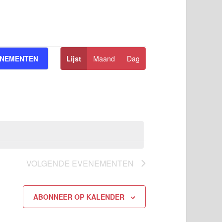
Evenement
ENEMENTEN
Lijst
Maand
Dag
weergaven
navigatie
VOLGENDE
EVENEMENTEN
ABONNEER OP KALENDER