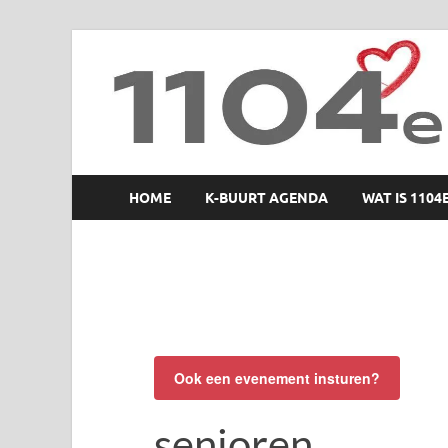
1104 en zo
HOME
K-BUURT AGENDA
WAT IS 1104
Ook een evenement insturen?
senioren