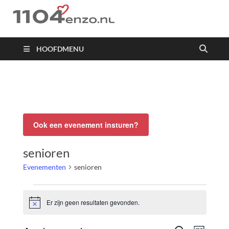
1104 en zo
HOOFDMENU
Ook een evenement insturen?
senioren
Evenementen
senioren
Er zijn geen resultaten gevonden.
Bericht