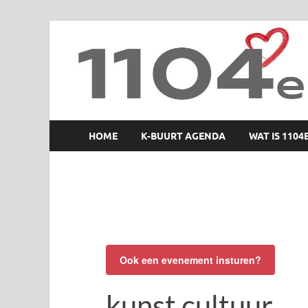
1104 en zo
HOME
K-BUURT AGENDA
WAT IS 1104
Ook een evenement insturen?
kunst cultuur