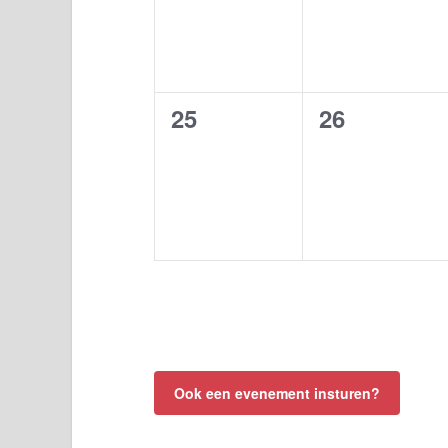
0
0
25
26
evenementen,
evenement
Ook een evenement insturen?