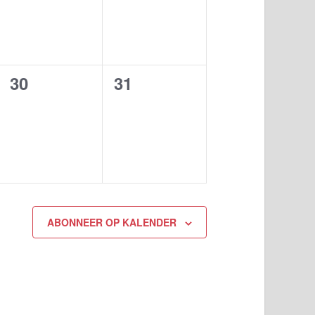
0
0
30
31
n,
evenementen,
evenementen,
ABONNEER OP KALENDER