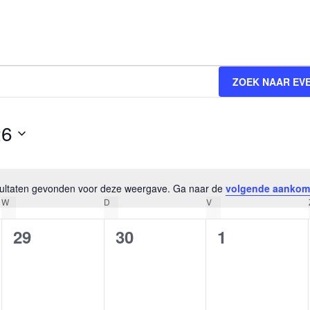
ZOEK NAAR EV
26
esultaten gevonden voor deze weergave. Ga naar de
volgende aankom
Bericht
W
D
V
0
0
0
29
30
1
en,
evenementen,
evenementen,
evenemente