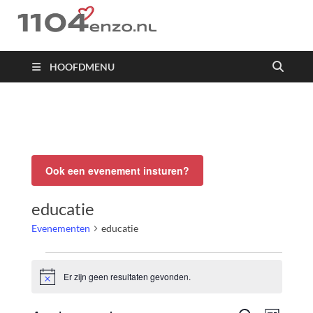
1104 en zo
HOOFDMENU
Ook een evenement insturen?
educatie
Evenementen
educatie
Er zijn geen resultaten gevonden.
Bericht