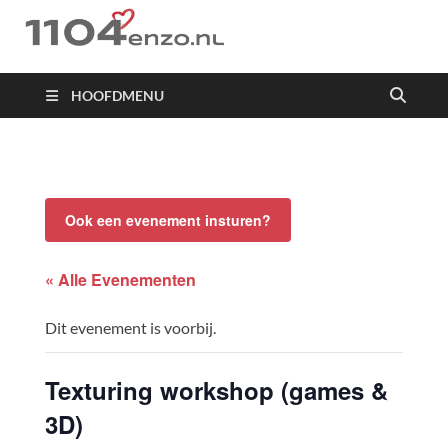
1104 en zo
HOOFDMENU
Ook een evenement insturen?
« Alle Evenementen
Dit evenement is voorbij.
Texturing workshop (games &
3D)