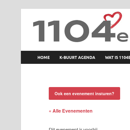
1104 en zo
HOME
K-BUURT AGENDA
WAT IS 1104
Ook een evenement insturen?
« Alle Evenementen
Dit evenement is voorbij.