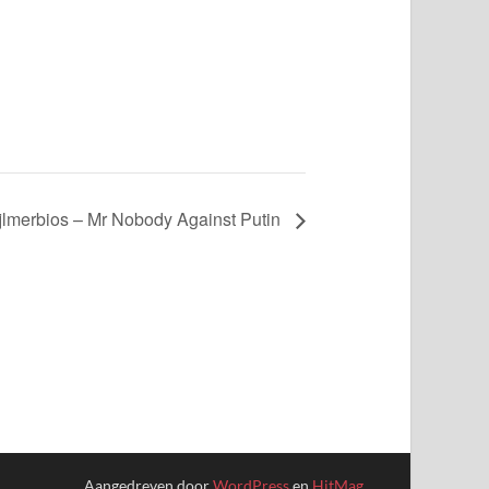
jlmerbios – Mr Nobody Against Putin
Aangedreven door
WordPress
en
HitMag
.