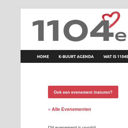
1104 en zo
HOME
K-BUURT AGENDA
WAT IS 1104
Ook een evenement insturen?
« Alle Evenementen
Dit evenement is voorbij.