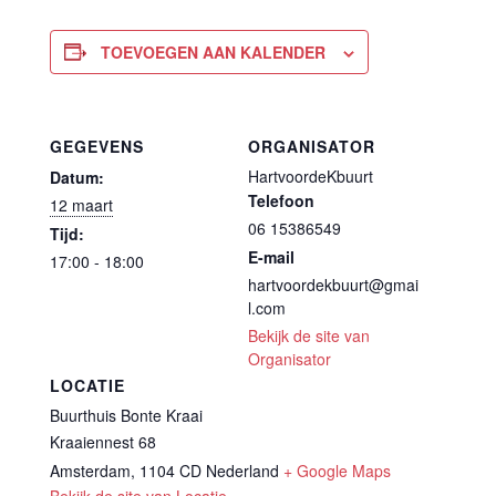
TOEVOEGEN AAN KALENDER
GEGEVENS
ORGANISATOR
HartvoordeKbuurt
Datum:
Telefoon
12 maart
06 15386549
Tijd:
E-mail
17:00 - 18:00
hartvoordekbuurt@gmai
l.com
Bekijk de site van
Organisator
LOCATIE
Buurthuis Bonte Kraai
Kraaiennest 68
Amsterdam
,
1104 CD
Nederland
+ Google Maps
Bekijk de site van Locatie