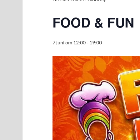
FOOD & FUN
7 juni om 12:00
-
19:00