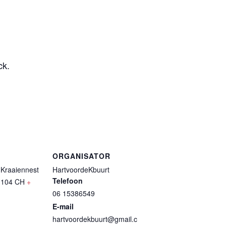
ck.
ORGANISATOR
 Kraaiennest
HartvoordeKbuurt
Telefoon
1104 CH
+
06 15386549
E-mail
hartvoordekbuurt@gmail.c