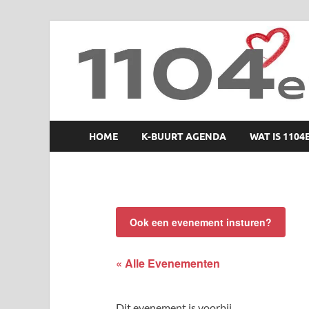
1104 en zo
HOME
K-BUURT AGENDA
WAT IS 1104
Ook een evenement insturen?
« Alle Evenementen
Dit evenement is voorbij.