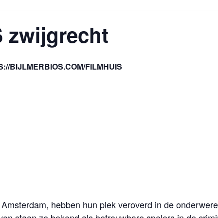
zwijgrecht
S://BIJLMERBIOS.COM/FILMHUIS
it Amsterdam, hebben hun plek veroverd in de onderwere
en staan ze bekend als betrouwbare spelers in de crimine