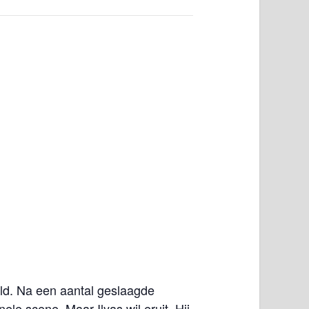
ld. Na een aantal geslaagde
le scene. Maar Ilyas wil eruit. Hij