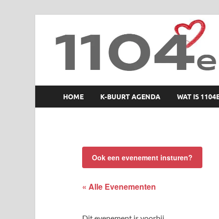
1104 en zo
HOME
K-BUURT AGENDA
WAT IS 1104
Ook een evenement insturen?
« Alle Evenementen
Dit evenement is voorbij.