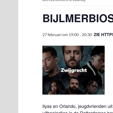
BIJLMERBIOS 
ZIE HTTP
27 februari om 19:00
-
20:30
Ilyas en Orlando, jeugdvrienden u
uithaalacties in de Rotterdamse hav