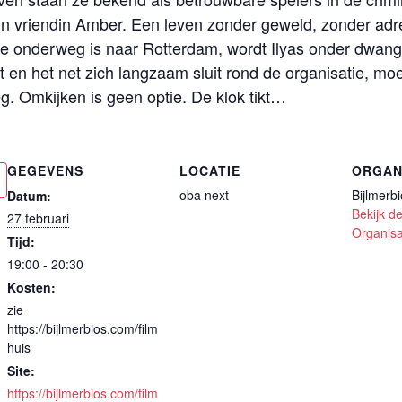
jn vriendin Amber. Een leven zonder geweld, zonder adr
e onderweg is naar Rotterdam, wordt Ilyas onder dwang
 en het net zich langzaam sluit rond de organisatie, moe
. Omkijken is geen optie. De klok tikt…
GEGEVENS
LOCATIE
ORGAN
oba next
Bijlmerb
Datum:
Bekijk de
27 februari
Organisa
Tijd:
19:00 - 20:30
Kosten:
zie
https://bijlmerbios.com/film
huis
Site:
https://bijlmerbios.com/film