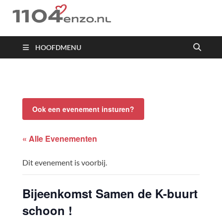
1104 en zo
HOOFDMENU
Ook een evenement insturen?
« Alle Evenementen
Dit evenement is voorbij.
Bijeenkomst Samen de K-buurt
schoon !