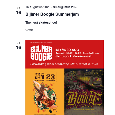
navi
datum.
navigatie
16 augustus 2025
-
30 augustus 2025
ZA
16
Bijlmer Boogie Summerjam
The nest skateschool
Gratis
ZA
16