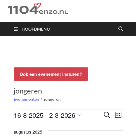
1104 en zo
HOOFDMENU
Ook een evenement insturen?
jongeren
Evenementen
jongeren
16-8-2025
 - 
2-3-2026
Evenemente
Eve
ZOEKEN
LIJST
Zoeken
Selecteer
weer
en
een
augustus 2025
weergeven